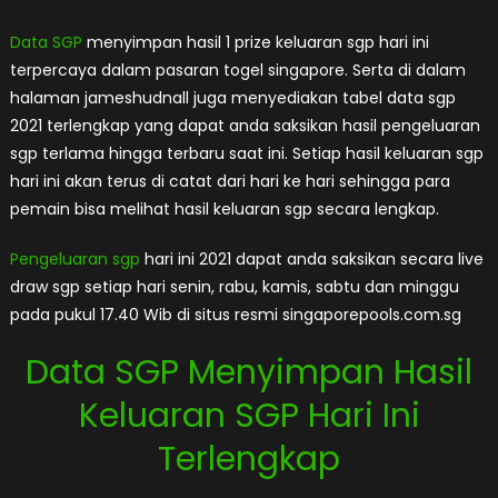
Data SGP
menyimpan hasil 1 prize keluaran sgp hari ini
terpercaya dalam pasaran togel singapore. Serta di dalam
halaman jameshudnall juga menyediakan tabel data sgp
2021 terlengkap yang dapat anda saksikan hasil pengeluaran
sgp terlama hingga terbaru saat ini. Setiap hasil keluaran sgp
hari ini akan terus di catat dari hari ke hari sehingga para
pemain bisa melihat hasil keluaran sgp secara lengkap.
Pengeluaran sgp
hari ini 2021 dapat anda saksikan secara live
draw sgp setiap hari senin, rabu, kamis, sabtu dan minggu
pada pukul 17.40 Wib di situs resmi singaporepools.com.sg
Data SGP Menyimpan Hasil
Keluaran SGP Hari Ini
Terlengkap