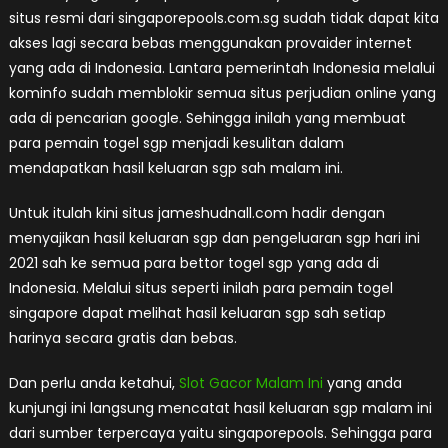
situs resmi dari singaporepools.com.sg sudah tidak dapat kita
akses lagi secara bebas menggunakan provaider internet
yang ada di Indonesia. Lantara pemerintah Indonesia melalui
kominfo sudah memblokir semua situs perjudian online yang
ada di pencarian google. Sehingga inilah yang membuat
para pemain togel sgp menjadi kesulitan dalam
mendapatkan hasil keluaran sgp sah malam ini.
Untuk itulah kini situs jameshudnall.com hadir dengan
menyajikan hasil keluaran sgp dan pengeluaran sgp hari ini
2021 sah ke semua para bettor togel sgp yang ada di
Indonesia. Melalui situs seperti inilah para pemain togel
singapore dapat melihat hasil keluaran sgp sah setiap
harinya secara gratis dan bebas.
Dan perlu anda ketahui,
Slot Gacor Malam Ini
yang anda
kunjungi ini langsung mencatat hasil keluaran sgp malam ini
dari sumber terpercaya yaitu singaporepools. Sehingga para