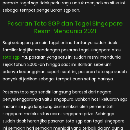
pemain togel sgp tidak perlu ragu untuk menjadikan situs ini
sebagai tempat pengeluaran sgp sah.
Pasaran Toto SGP dan Togel Singapore
Resmi Mendunia 2021
Bagi sebagian pemain togel online tentunya sudah tidak
familiar lagi jika mendengan pasaran togel singapore atau
toto sgp
. Ya, pasaran yang satu ini sudah resmi mendunia
sejak tahun 2000-an hingga saat ini. Bahkan sebelum
adanya kecanggihan seperti saat ini, pasaran toto sgp sudah
banyak di jadikan sebagai tempat cuan setiap harinya.
Pasaran toto sgp sendiri langsung berasal dari negara
penyelenggaranya yaitu singapura. Bahkan hasil keluaran sgp
malam ini juga langsung diumumkan oleh pemerintah
singapura melalui situs resmi singapore prize. Sehingga
sudah tidak heran jika pasaran toto sgp dan togel singapore
ini semakin hari semakin menjadi yang terbaik dalam dunia